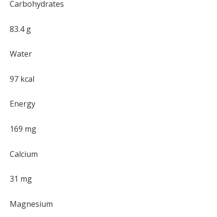
Carbohydrates
83.4 g
Water
97 kcal
Energy
169 mg
Calcium
31 mg
Magnesium